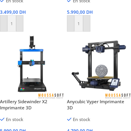
En stock
En stock
3.499,00
DH
5.990,00
DH
Ajouter Au Panier
Ajouter Au Panier
Artillery Sidewinder X2
Anycubic Vyper Imprimante
Imprimante 3D
3D
En stock
En stock
5.990,00
DH
4.790,00
DH