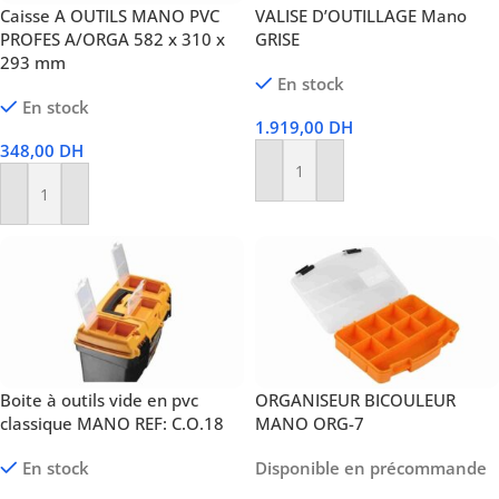
Caisse A OUTILS MANO PVC
VALISE D’OUTILLAGE Mano
PROFES A/ORGA 582 x 310 x
GRISE
293 mm
En stock
En stock
1.919,00
DH
348,00
DH
Ajouter Au Panier
Ajouter Au Panier
Boite à outils vide en pvc
ORGANISEUR BICOULEUR
classique MANO REF: C.O.18
MANO ORG-7
En stock
Disponible en précommande