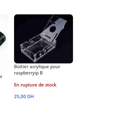
Boitier acrylique pour
raspberryip B
pi
En rupture de stock
25,00
DH
Lire La Suite