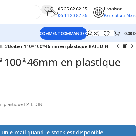
05 25 62 62 25
Livraison
06 14 20 87 86
Partout au Mar
0,00
D
COMMENT COMMANDER
IER
/
Boitier 110*100*46mm en plastique RAIL DIN
0*100*46mm en plastique
 plastique RAIL DIN
un e-mail quand le stock est disponible