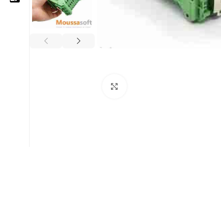
05 25 62 62 25
06 14 20 87 86
Cliquez pour agrandir
contact@moussasoft.com
moussasoft.diy
moussasoft