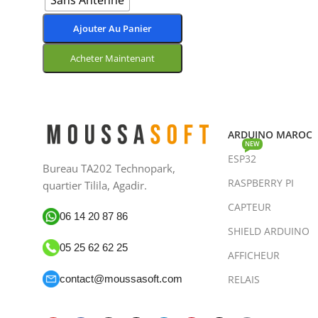
Ajouter Au Panier
Acheter Maintenant
Choix Des Options
ARDUINO MAROC
NEW
ESP32
Bureau TA202 Technopark,
RASPBERRY PI
quartier Tilila, Agadir.
CAPTEUR
06 14 20 87 86
SHIELD ARDUINO
05 25 62 62 25
AFFICHEUR
RELAIS
contact@moussasoft.com