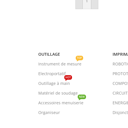
Ajouter Au Panier
OUTILLAGE
IMPRIM
TOP
Instrument de mesure
ROBOT
Electroportatif
PROTOT
HOT
Outillage à main
COMPO
Matériel de soudage
CIRCUI
NEW
Accessoires menuiserie
ENERGI
Organiseur
Disjonc