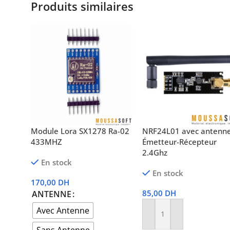
Produits similaires
Module Lora SX1278 Ra-02
NRF24L01 avec antenn
433MHZ
Émetteur-Récepteur
2.4Ghz
En stock
En stock
170,00
DH
85,00
DH
ANTENNE
Avec Antenne
Ajouter Au Panier
Sans Antenne