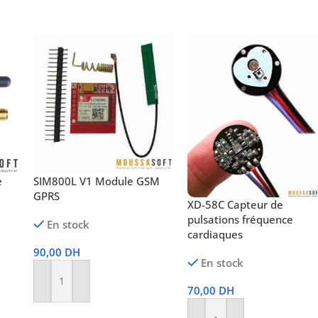
e
SIM800L V1 Module GSM
GPRS
XD-58C Capteur de
pulsations fréquence
En stock
cardiaques
90,00
DH
En stock
Ajouter Au Panier
70,00
DH