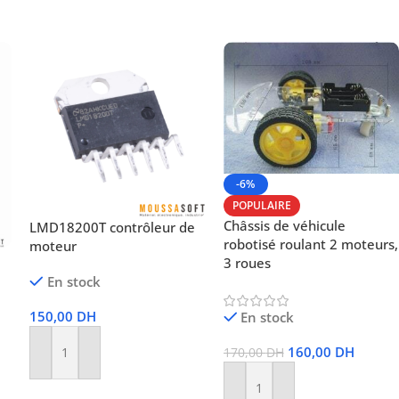
-6%
POPULAIRE
Châssis de véhicule
LMD18200T contrôleur de
robotisé roulant 2 moteurs,
moteur
3 roues
En stock
150,00
DH
En stock
160,00
DH
170,00
DH
Ajouter Au Panier
Ajouter Au Panier