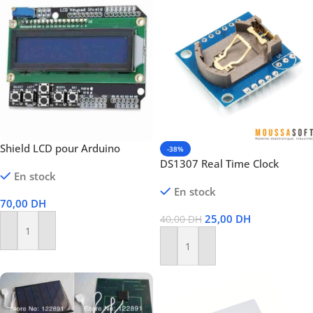
Shield LCD pour Arduino
-38%
DS1307 Real Time Clock
En stock
En stock
70,00
DH
25,00
DH
40,00
DH
Ajouter Au Panier
Ajouter Au Panier