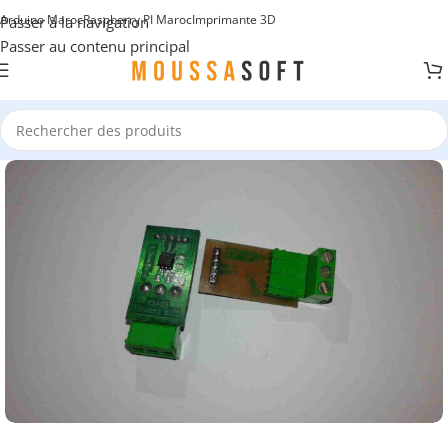
Arduino Maroc
Raspberry PI Maroc
Imprimante 3D
Passer à la navigation
Passer au contenu principal