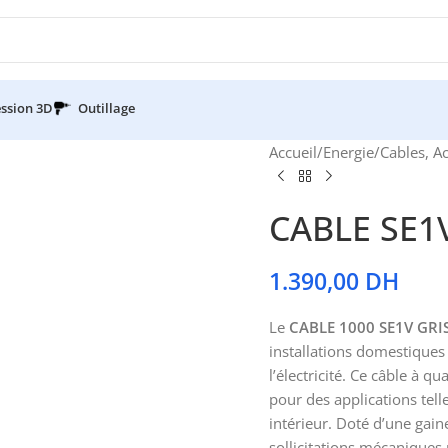
ssion 3D
Outillage
Accueil
/
Energie
/
Cables, A
CABLE SE1
1.390,00
DH
Le
CABLE 1000 SE1V GRI
installations domestiques 
l’électricité. Ce câble à 
pour des applications tell
intérieur. Doté d’une gaine
sollicitations mécaniques