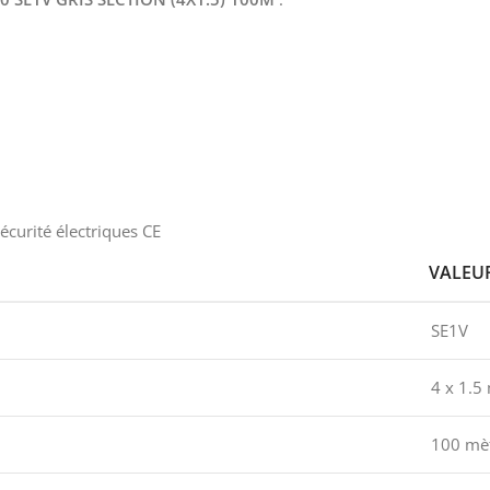
curité électriques CE
VALEU
SE1V
4 x 1.5
100 mè