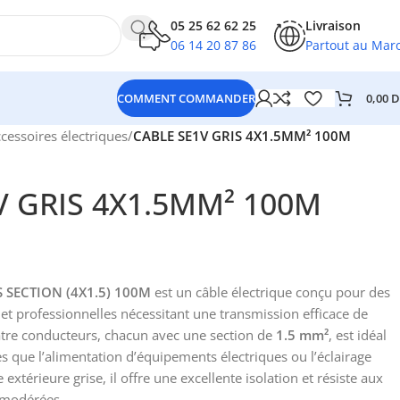
05 25 62 62 25
Livraison
06 14 20 87 86
Partout au Mar
0,00
D
COMMENT COMMANDER
ccessoires électriques
/
CABLE SE1V GRIS 4X1.5MM² 100M
V GRIS 4X1.5MM² 100M
S SECTION (4X1.5) 100M
est un câble électrique conçu pour des
et professionnelles nécessitant une transmission efficace de
quatre conducteurs, chacun avec une section de
1.5 mm²
, est idéal
es que l’alimentation d’équipements électriques ou l’éclairage
 extérieure grise, il offre une excellente isolation et résiste aux
 modérées.