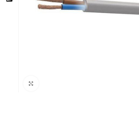
05 25 62 62 25
06 14 20 87 86
contact@moussasoft.com
moussasoft.diy
moussasoft
Cliquez pour agrandir