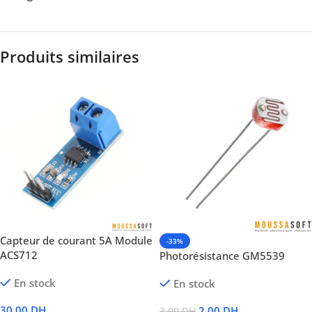
Produits similaires
Capteur de courant 5A Module
-33%
ACS712
Photorésistance GM5539
En stock
En stock
30,00
DH
2,00
DH
3,00
DH