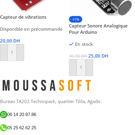
Capteur de vibrations
-17%
Capteur Sonore Analogique
Disponible en précommande
Pour Arduino
20,00
DH
En stock
Ajouter Au Panier
25,00
DH
30,00
DH
Ajouter Au Panier
Bureau TA202 Technopark, quartier Tilila, Agadir.
06 14 20 87 86
05 25 62 62 25