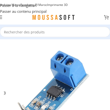
Arduino Maroc
Raspberry PI Maroc
Imprimante 3D
Passer à la navigation
Passer au contenu principal