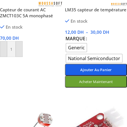
Capteur de courant AC
LM35 capteur de température
ZMCT103C 5A monophasé
En stock
En stock
12,00
DH
–
30,00
DH
70,00
DH
MARQUE
Generic
Ajouter Au Panier
National Semiconductor
Ajouter Au Panier
Acheter Maintenant
Choix Des Options