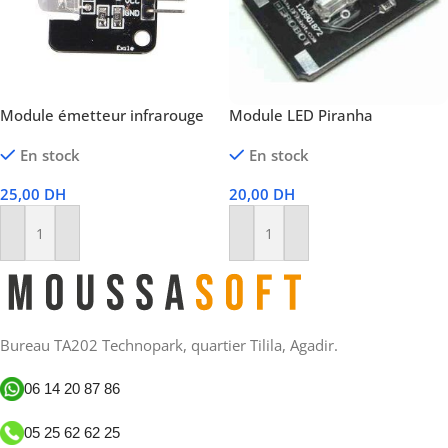
Module émetteur infrarouge
Module LED Piranha
En stock
En stock
25,00
DH
20,00
DH
Ajouter Au Panier
Ajouter Au Panier
Bureau TA202 Technopark, quartier Tilila, Agadir.
06 14 20 87 86
05 25 62 62 25