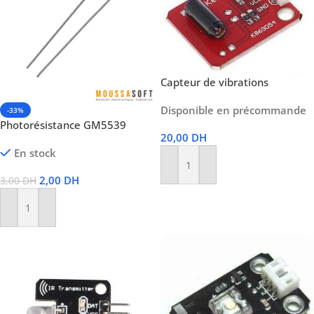
Capteur de vibrations
Disponible en précommande
-33%
Photorésistance GM5539
20,00
DH
En stock
Ajouter Au Panier
2,00
DH
3,00
DH
Ajouter Au Panier