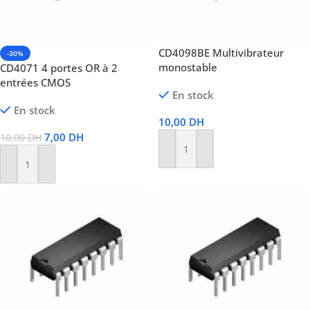
CD4098BE Multivibrateur
-30%
monostable
CD4071 4 portes OR à 2
entrées CMOS
En stock
En stock
10,00
DH
7,00
DH
10,00
DH
Ajouter Au Panier
Ajouter Au Panier