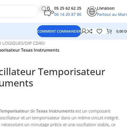
05 25 62 62 25
Livraison
06 14 20 87 86
Partout au Mar
0,00
D
COMMENT COMMANDER
I LOGIQUES
/
DIP CD40
/
orisateur Texas Instruments
illateur Temporisateur
ruments
 Temporisateur
de
Texas Instruments
est un composant
 oscillateur et un temporisateur dans un même circuit intégré.
s nécessitant un minutage précis et une oscillation stable, ce