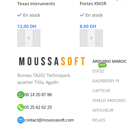
Texas Instruments
Portes XNOR
En stock
En stock
12,00
DH
8,00
DH
Ajouter Au Panier
Ajouter Au Panier
ARDUINO MAROC
NEW
ESP32
Bureau TA202 Technopark,
RASPBERRY PI
quartier Tilila, Agadir.
CAPTEUR
06 14 20 87 86
SHIELD ARDUINO
05 25 62 62 25
AFFICHEUR
RELAIS
contact@moussasoft.com