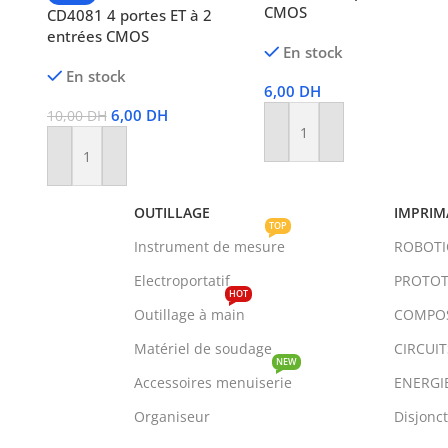
CMOS
CD4081 4 portes ET à 2
entrées CMOS
En stock
En stock
6,00
DH
6,00
DH
10,00
DH
Ajouter Au Panier
Ajouter Au Panier
OUTILLAGE
IMPRIM
TOP
Instrument de mesure
ROBOT
Electroportatif
PROTOT
HOT
Outillage à main
COMPO
Matériel de soudage
CIRCUI
NEW
Accessoires menuiserie
ENERGI
Organiseur
Disjonc