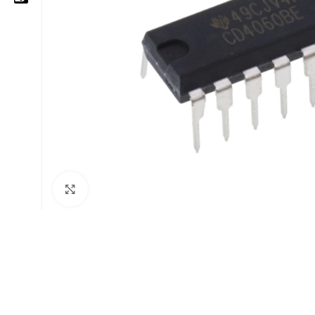
05 25 62 62 25
06 14 20 87 86
contact@moussasoft.com
moussasoft.diy
moussasoft
Cliquez pour agrandir