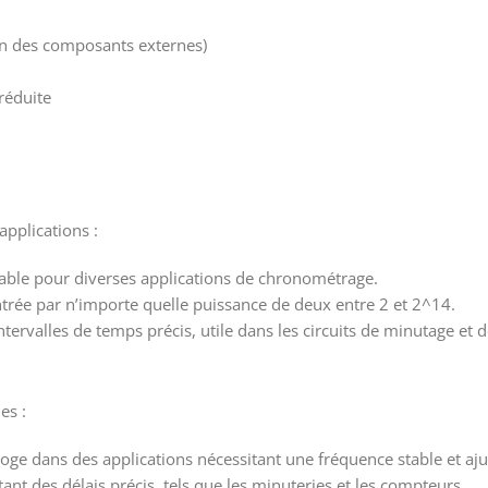
on des composants externes)
réduite
applications :
table pour diverses applications de chronométrage.
ntrée par n’importe quelle puissance de deux entre 2 et 2^14.
ervalles de temps précis, utile dans les circuits de minutage et d
es :
oge dans des applications nécessitant une fréquence stable et aju
tant des délais précis, tels que les minuteries et les compteurs.