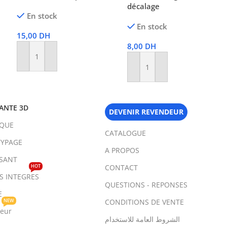
décalage
En stock
En stock
15,00
DH
8,00
DH
Ajouter Au Panier
Ajouter Au Panier
ANTE 3D
DEVENIR REVENDEUR
IQUE
CATALOGUE
YPAGE
A PROPOS
SANT
HOT
CONTACT
TS INTEGRES
QUESTIONS - REPONSES
E
NEW
CONDITIONS DE VENTE
teur
الشروط العامة للاستخدام