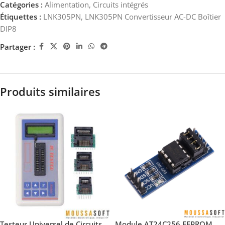
Catégories :
Alimentation
,
Circuits intégrés
Étiquettes :
LNK305PN
,
LNK305PN Convertisseur AC-DC Boîtier
DIP8
Partager :
Produits similaires
Testeur Universel de Circuits
Module AT24C256 EEPROM