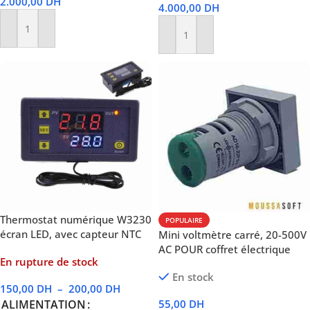
2.000,00
DH
4.000,00
DH
Ajouter Au Panier
Ajouter Au Panier
Thermostat numérique W3230
POPULAIRE
écran LED, avec capteur NTC
Mini voltmètre carré, 20-500V
AC POUR coffret électrique
En rupture de stock
En stock
150,00
DH
–
200,00
DH
55,00
DH
ALIMENTATION