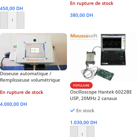
En rupture de stock
450,00
DH
380,00
DH
Ajouter Au Panier
Lire La Suite
Doseuse automatique /
Remplisseuse volumétrique
POPULAIRE
Oscilloscope Hantek 6022BE
En rupture de stock
USP, 20MHz 2 canaux
4.000,00
DH
En stock
Lire La Suite
1.030,00
DH