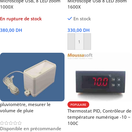
Microscope USB, 8 LED zoom
Microscope USB 8 LED zoom
1000X
1600X
En rupture de stock
En stock
380,00
DH
330,00
DH
Lire La Suite
Ajouter Au Panier
pluviomètre, mesurer le
POPULAIRE
volume de pluie
Thermostat PID, Contrôleur de
température numérique -10 ~
100C
Disponible en précommande