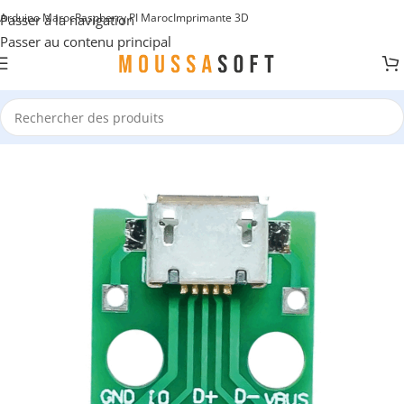
Arduino Maroc
Raspberry PI Maroc
Imprimante 3D
Passer à la navigation
Passer au contenu principal