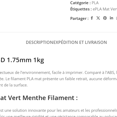
Catégorie :
PLA
Étiquettes :
ePLA Mat Ver
Partager :
DESCRIPTION
EXPÉDITION ET LIVRAISON
3D 1.75mm 1kg
tueux de l’environnement, facile à imprimer. Comparé à l’ABS, l
ée. Le filament PLA mat présente un faible retrait, aucune déforma
t de la surface.
at Vert Menthe Filament :
une solution innovante pour les amateurs et les professionnels 
rir une meilleure rigidité et une résistance comparable au polycar