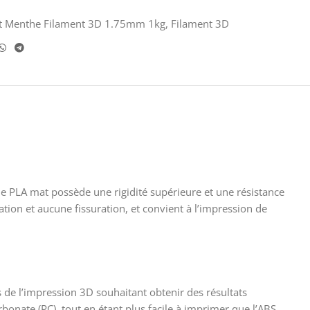
t Menthe Filament 3D 1.75mm 1kg
,
Filament 3D
e PLA mat possède une rigidité supérieure et une résistance
tion et aucune fissuration, et convient à l’impression de
de l’impression 3D souhaitant obtenir des résultats
bonate (PC), tout en étant plus facile à imprimer que l’ABS.