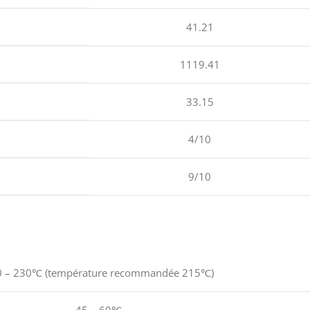
41.21
1119.41
33.15
4/10
9/10
 – 230℃ (température recommandée 215℃)