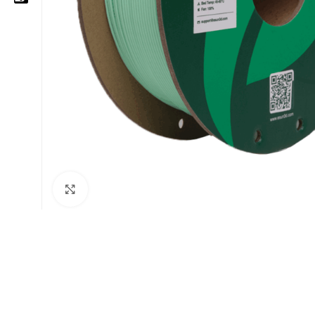
05 25 62 62 25
06 14 20 87 86
contact@moussasoft.com
moussasoft.diy
moussasoft
Cliquez pour agrandir