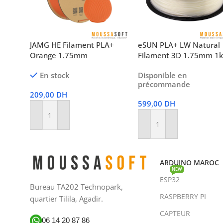
JAMG HE Filament PLA+
eSUN PLA+ LW Natural
Orange 1.75mm
Filament 3D 1.75mm 1
En stock
Disponible en
précommande
209,00
DH
599,00
DH
Ajouter Au Panier
Ajouter Au Panier
ARDUINO MAROC
NEW
ESP32
Bureau TA202 Technopark,
RASPBERRY PI
quartier Tilila, Agadir.
CAPTEUR
06 14 20 87 86