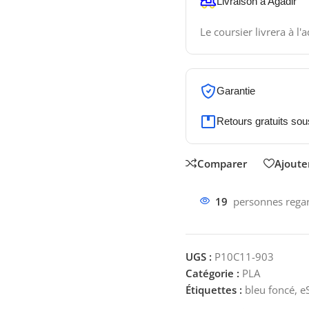
Livraison à Agadir
Le coursier livrera à l'
Garantie
Retours gratuits sou
Comparer
Ajouter
19
personnes regar
UGS :
P10C11-903
Catégorie :
PLA
Étiquettes :
bleu foncé
,
e