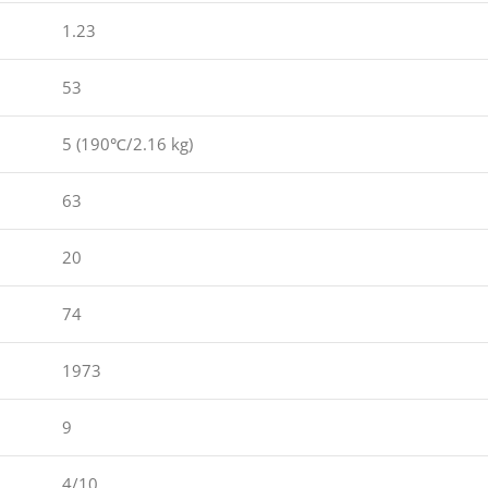
1.23
53
5 (190℃/2.16 kg)
63
20
74
1973
9
4/10