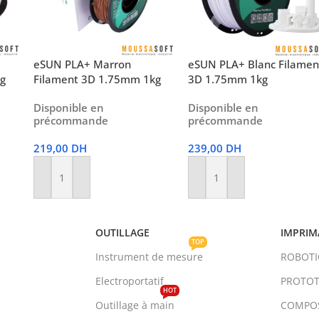
eSUN PLA+ Marron
eSUN PLA+ Blanc Filamen
kg
Filament 3D 1.75mm 1kg
3D 1.75mm 1kg
Disponible en
Disponible en
précommande
précommande
219,00
DH
239,00
DH
Ajouter Au Panier
Ajouter Au Panier
OUTILLAGE
IMPRIM
TOP
Instrument de mesure
ROBOT
Electroportatif
PROTOT
HOT
Outillage à main
COMPO