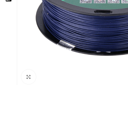
05 25 62 62 25
06 14 20 87 86
contact@moussasoft.com
moussasoft.diy
moussasoft
Cliquez pour agrandir