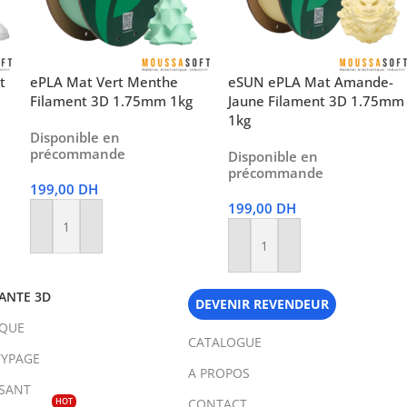
t
ePLA Mat Vert Menthe
eSUN ePLA Mat Amande-
Filament 3D 1.75mm 1kg
Jaune Filament 3D 1.75mm
1kg
Disponible en
précommande
Disponible en
précommande
199,00
DH
199,00
DH
Ajouter Au Panier
Ajouter Au Panier
ANTE 3D
DEVENIR REVENDEUR
IQUE
CATALOGUE
YPAGE
A PROPOS
SANT
HOT
CONTACT