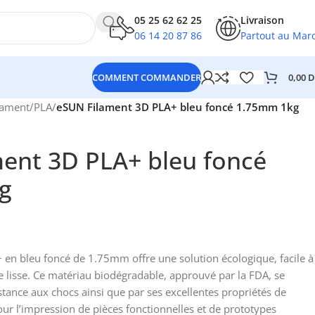
05 25 62 62 25
Livraison
06 14 20 87 86
Partout au Mar
0,00
D
COMMENT COMMANDER
lament
/
PLA
/
eSUN Filament 3D PLA+ bleu foncé 1.75mm 1kg
ent 3D PLA+ bleu foncé
g
en bleu foncé de 1.75mm offre une solution écologique, facile à
 lisse. Ce matériau biodégradable, approuvé par la FDA, se
istance aux chocs ainsi que par ses excellentes propriétés de
 pour l’impression de pièces fonctionnelles et de prototypes