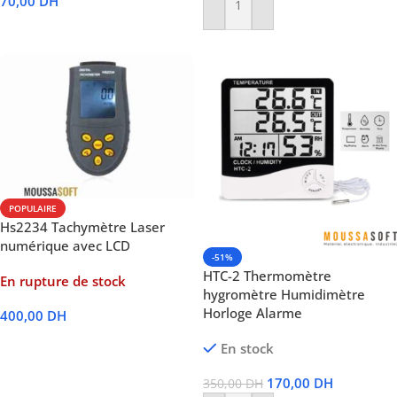
70,00
DH
Ajouter Au Panier
Lire La Suite
POPULAIRE
Hs2234 Tachymètre Laser
numérique avec LCD
-51%
HTC-2 Thermomètre
En rupture de stock
hygromètre Humidimètre
Horloge Alarme
400,00
DH
Lire La Suite
En stock
170,00
DH
350,00
DH