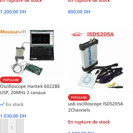
1.200,00
DH
800,00
DH
Lire La Suite
Lire La Suite
POPULAIRE
Oscilloscope Hantek 6022BE
USP, 20MHz 2 canaux
POPULAIRE
usb oscilloscope ISDS205A
En stock
2Channels
1.030,00
DH
En rupture de stock
Ajouter Au Panier