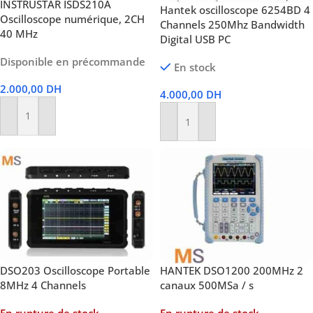
INSTRUSTAR ISDS210A
Hantek oscilloscope 6254BD 4
Oscilloscope numérique, 2CH
Channels 250Mhz Bandwidth
40 MHz
Digital USB PC
Disponible en précommande
En stock
2.000,00
DH
4.000,00
DH
Ajouter Au Panier
Ajouter Au Panier
DSO203 Oscilloscope Portable
HANTEK DSO1200 200MHz 2
8MHz 4 Channels
canaux 500MSa / s
En rupture de stock
En rupture de stock