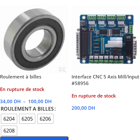
Roulement à billes
Interface CNC 5 Axis Mill/Input
#58956
En rupture de stock
En rupture de stock
34,00
DH
–
100,00
DH
200,00
DH
ROULEMENT A BILLES
Lire La Suite
6204
6205
6206
6208