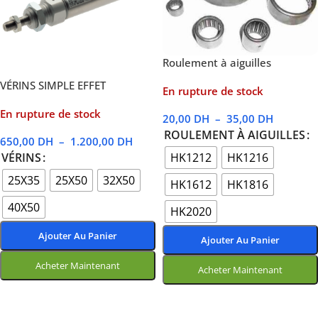
Roulement à aiguilles
VÉRINS SIMPLE EFFET
En rupture de stock
En rupture de stock
20,00
DH
–
35,00
DH
ROULEMENT À AIGUILLES
650,00
DH
–
1.200,00
DH
HK1212
HK1216
VÉRINS
25X35
25X50
32X50
HK1612
HK1816
40X50
HK2020
Ajouter Au Panier
Ajouter Au Panier
Acheter Maintenant
Acheter Maintenant
Choix Des Options
Choix Des Options