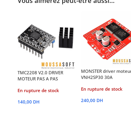
Vous aimerez peut-être aussi…
MONSTER driver moteu
TMC2208 V2.0 DRIVER
VNH2SP30 30A
MOTEUR PAS A PAS
En rupture de stock
En rupture de stock
240,00
DH
140,00
DH
Lire La Suite
Lire La Suite