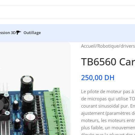
ssion 3D
Outillage
Accueil
/
Robotique
/
drivers
TB6560 Car
250,00
DH
Le pilote de moteur pas à
de micropas qui utilise T
courant sinusoïdal pur. En
ajustement (paramètres de
moteurs, les moteurs entr
plus faible, un mouvement
élevée que la plupart des