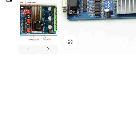
05 25 62 62 25
06 14 20 87 86
Cliquez pour agrandir
contact@moussasoft.com
moussasoft.diy
moussasoft