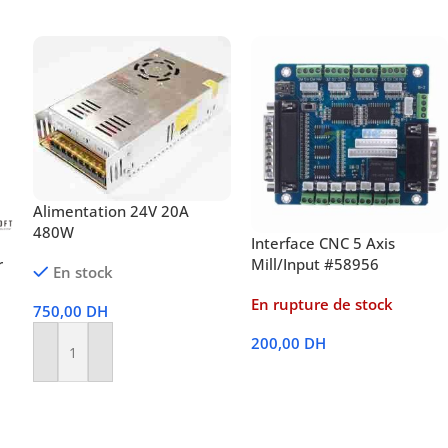
Alimentation 24V 20A
480W
Interface CNC 5 Axis
r
Mill/Input #58956
En stock
En rupture de stock
750,00
DH
200,00
DH
Ajouter Au Panier
Lire La Suite