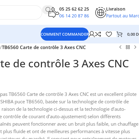
05 25 62 62 25
Livraison
06 14 20 87 86
Partout au Mar
0,00
D
COMMENT COMMANDER
/
TB6560 Carte de contrôle 3 Axes CNC
te de contrôle 3 Axes CNC
 pas TB6560 Carte de contrôle 3 Axes CNC est un excellent pilote
OSHIBA puce TB6560, basée sur la technologie de contrôle de
 raison de la technologie ci-dessus et la technologie d’auto-
 contrôle de courant d’auto-ajustement) selon différents
aînés peuvent fonctionner avec un bruit plus faible, un chauffage
 plus fluide et ont de meilleures performances à vitesse plus
 variateurs du marché. Il convient pour entraînement de moteurs