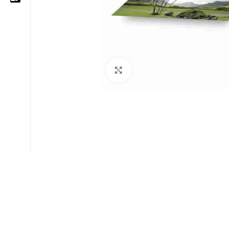
05 25 62 62 25
06 14 20 87 86
Cliquez pour agrandir
contact@moussasoft.com
moussasoft.diy
moussasoft