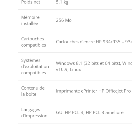
Poids net
5,1 kg
Mémoire
256 Mo
installée
Cartouches
Cartouches d’encre HP 934/935 – 9
compatibles
Systèmes
Windows 8.1 (32 bits et 64 bits), Wind
d’exploitation
v10.9, Linux
compatibles
Contenu de
Imprimante ePrinter HP OfficeJet Pro 
la boîte
Langages
GUI HP PCL 3, HP PCL 3 amélioré
d’impression