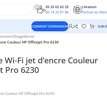
05 25 62 62 25
Livraison
06 14 20 87 86
Partout au Mar
0,00
D
COMMENT COMMANDER
ppement
/
BeagleBone
/
ncre Couleur HP Officejet Pro 6230
 Wi-Fi jet d’encre Couleur
et Pro 6230
cre Couleur HP Officejet Pro 6230