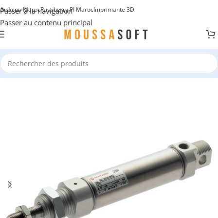
Arduino Maroc
Raspberry PI Maroc
Imprimante 3D
Passer à la navigation
Passer au contenu principal