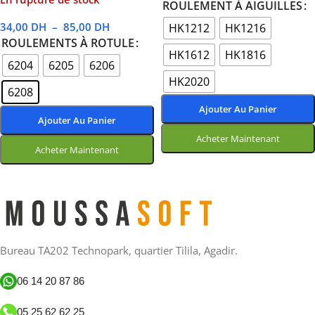
ROULEMENT À AIGUILLES
34,00
DH
–
85,00
DH
HK1212
HK1216
ROULEMENTS À ROTULE
HK1612
HK1816
6204
6205
6206
HK2020
6208
Ajouter Au Panier
Ajouter Au Panier
Acheter Maintenant
Acheter Maintenant
Choix Des Options
Choix Des Options
Bureau TA202 Technopark, quartier Tilila, Agadir.
06 14 20 87 86
05 25 62 62 25