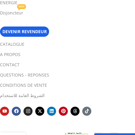
ENERGIE
NEW
Disjoncteur
DEVENIR REVENDEUR
CATALOGUE
A PROPOS
CONTACT
QUESTIONS - REPONSES
CONDITIONS DE VENTE
الشروط العامة للاستخدام
-
+
KBP307
631 en