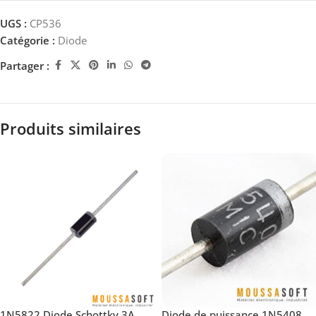
UGS :
CP536
Catégorie :
Diode
Partager :
Produits similaires
1N5822 Diode Schottky 3A
Diode de puissance 1N5408