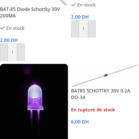
En stock
BAT-85 Diode Schottky 30V
200MA
2,00
DH
En stock
Ajouter Au Panier
2,00
DH
Ajouter Au Panier
BAT85 SCHOTTKY 30V 0.2A
DO-34
En rupture de stock
6,00
DH
Lire La Suite