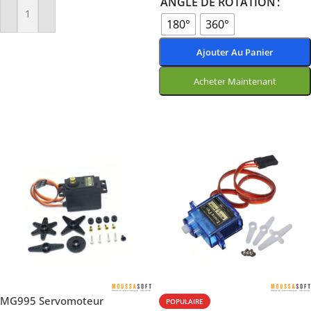
ANGLE DE ROTATION
Ajouter Au Panier
180°
360°
Ajouter Au Panier
Acheter Maintenant
Choix Des Options
MG995 Servomoteur
POPULAIRE