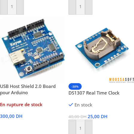
Ajouter Au Panier
Ajouter Au Panier
USB Host Shield 2.0 Board
-38%
pour Arduino
DS1307 Real Time Clock
En rupture de stock
En stock
300,00
DH
25,00
DH
40,00
DH
Lire La Suite
Ajouter Au Panier