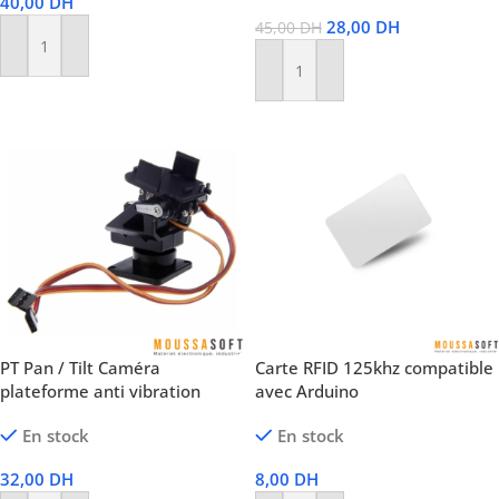
40,00
DH
28,00
DH
45,00
DH
Ajouter Au Panier
Ajouter Au Panier
PT Pan / Tilt Caméra
Carte RFID 125khz compatible
plateforme anti vibration
avec Arduino
En stock
En stock
32,00
DH
8,00
DH