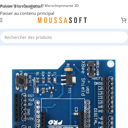
Arduino Maroc
Raspberry PI Maroc
Imprimante 3D
Passer à la navigation
Passer au contenu principal