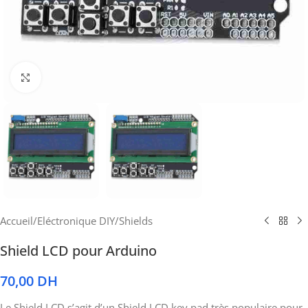
Cliquez pour agrandir
Accueil
/
Eléctronique DIY
/
Shields
Shield LCD pour Arduino
70,00
DH
Le Shield LCD s’agit d’un Shield LCD key pad très populaire pour