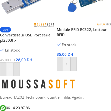
Module RFID RC522, Lecteur
-38%
RFID
Convertisseur USB Port série
pl2303hx
En stock
En stock
35,00
DH
28,00
DH
45,00
DH
Ajouter Au Panier
Ajouter Au Panier
Bureau TA202 Technopark, quartier Tilila, Agadir.
06 14 20 87 86