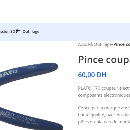
ssion 3D
Outillage
Accueil
/
Outillage
/
Pince c
Pince cou
60,00
DH
PLATO 170 coupeur électron
composants électronique
Conçu par la marque améri
haute qualité, avec des l
pôles du plateau de mont