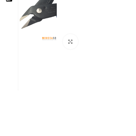
05 25 62 62 25
06 14 20 87 86
Cliquez pour agrandir
contact@moussasoft.com
moussasoft.diy
moussasoft