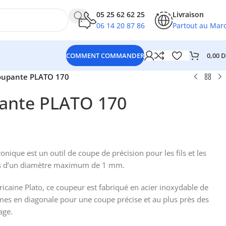
05 25 62 62 25
Livraison
06 14 20 87 86
Partout au Mar
0,00
D
COMMENT COMMANDER
oupante PLATO 170
pante PLATO 170
ique est un outil de coupe de précision pour les fils et les
s d’un diamètre maximum de 1 mm.
caine Plato, ce coupeur est fabriqué en acier inoxydable de
ames en diagonale pour une coupe précise et au plus près des
age.