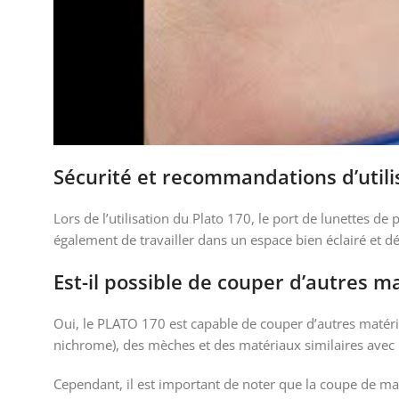
Sécurité et recommandations d’utili
Lors de l’utilisation du Plato 170, le port de lunettes 
également de travailler dans un espace bien éclairé et dég
Est-il possible de couper d’autres m
Oui, le PLATO 170 est capable de couper d’autres matériaux
nichrome), des mèches et des matériaux similaires av
Cependant, il est important de noter que la coupe de ma