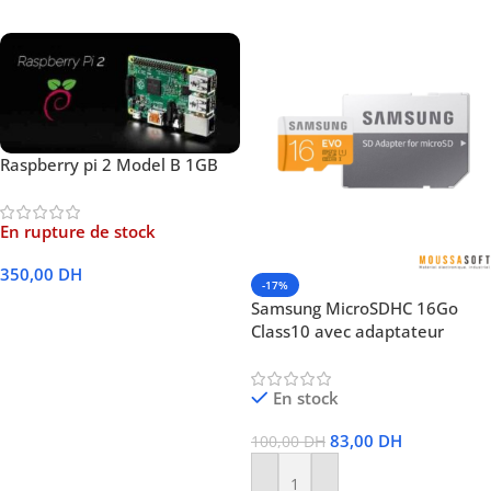
Lire La Suite
Raspberry pi 2 Model B 1GB
En rupture de stock
350,00
DH
-17%
Samsung MicroSDHC 16Go
Lire La Suite
Class10 avec adaptateur
En stock
83,00
DH
100,00
DH