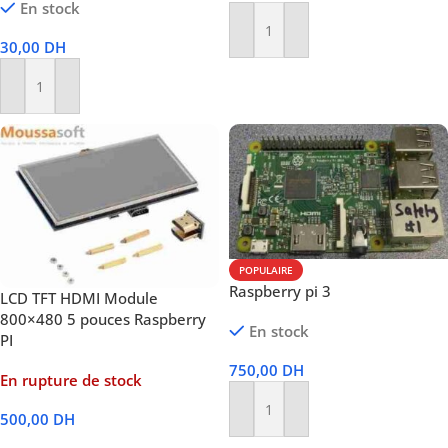
En stock
Ajouter Au Panier
30,00
DH
Ajouter Au Panier
POPULAIRE
Raspberry pi 3
LCD TFT HDMI Module
800×480 5 pouces Raspberry
En stock
PI
750,00
DH
En rupture de stock
Ajouter Au Panier
500,00
DH