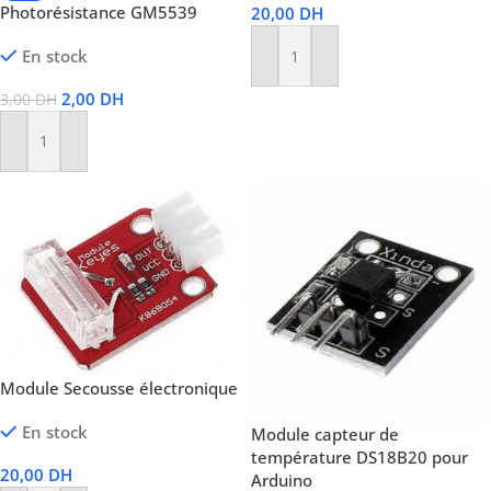
Photorésistance GM5539
20,00
DH
En stock
Ajouter Au Panier
2,00
DH
3,00
DH
Ajouter Au Panier
Module Secousse électronique
En stock
Module capteur de
température DS18B20 pour
20,00
DH
Arduino