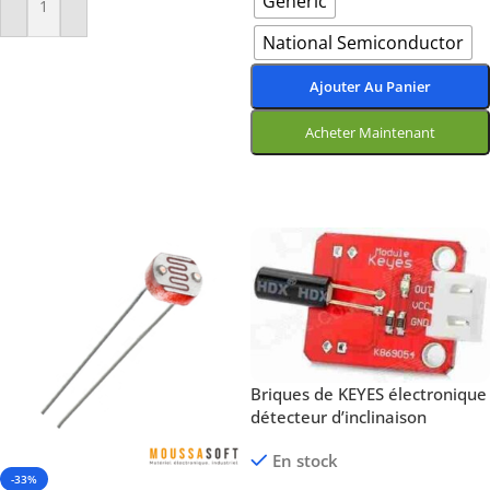
Generic
Ajouter Au Panier
National Semiconductor
Ajouter Au Panier
Acheter Maintenant
Choix Des Options
Briques de KEYES électronique
détecteur d’inclinaison
En stock
-33%