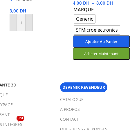
4,00
DH
–
8,00
DH
MARQUE
3,00
DH
Generic
Ajouter Au Panier
STMicroelectronics
Ajouter Au Panier
Acheter Maintenant
Choix Des Options
ANTE 3D
DEVENIR REVENDEUR
IQUE
CATALOGUE
YPAGE
A PROPOS
SANT
HOT
CONTACT
TS INTEGRES
QUESTIONS - REPONSES