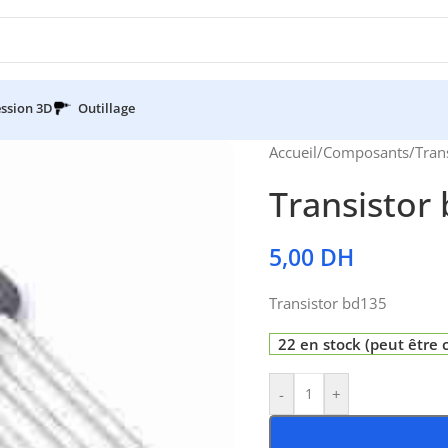
ssion 3D
Outillage
Accueil
/
Composants
/
Tran
Transistor
5,00
DH
Transistor bd135
22 en stock (peut êtr
-
+