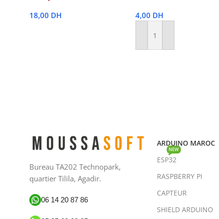
18,00
DH
4,00
DH
Lire La Suite
Ajouter Au Panier
ARDUINO MAROC
NEW
ESP32
Bureau TA202 Technopark,
RASPBERRY PI
quartier Tilila, Agadir.
CAPTEUR
06 14 20 87 86
SHIELD ARDUINO