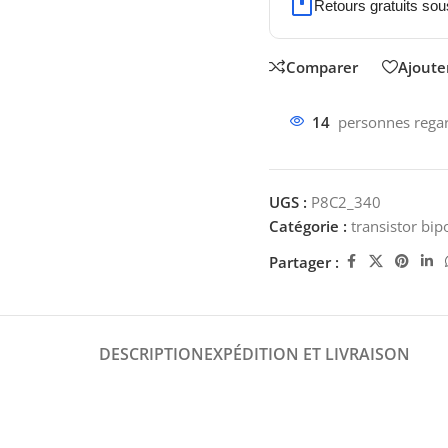
Retours gratuits sou
Comparer
Ajouter
14
personnes regar
UGS :
P8C2_340
Catégorie :
transistor bip
Partager :
DESCRIPTION
EXPÉDITION ET LIVRAISON