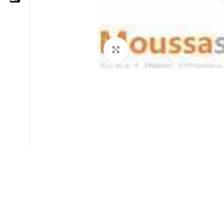
05 25 62 62 25
Cliquez pour agrandir
06 14 20 87 86
contact@moussasoft.com
moussasoft.diy
moussasoft