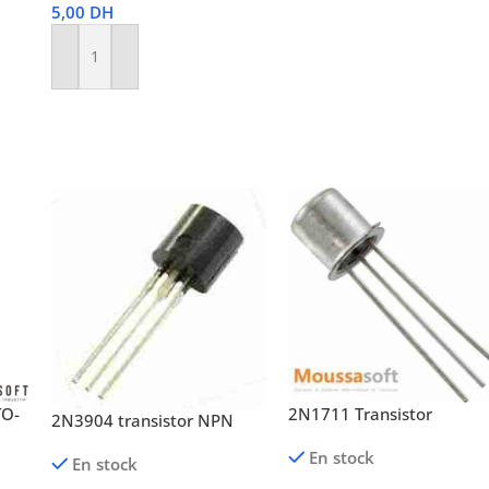
5,00
DH
Ajouter Au Panier
TO-
2N1711 Transistor
2N3904 transistor NPN
En stock
En stock