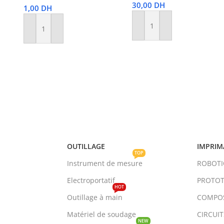
30,00
DH
1,00
DH
Ajouter Au Panier
Ajouter Au Panier
OUTILLAGE
IMPRIM
TOP
Instrument de mesure
ROBOT
Electroportatif
PROTOT
HOT
Outillage à main
COMPO
Matériel de soudage
CIRCUI
NEW