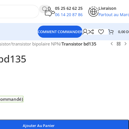
05 25 62 62 25
Livraison
06 14 20 87 86
Partout au Mar
0,00
D
COMMENT COMMANDER
sistor
/
transistor bipolaire NPN
/
Transistor bd135
 bd135
e commandé)
Ajouter Au Panier