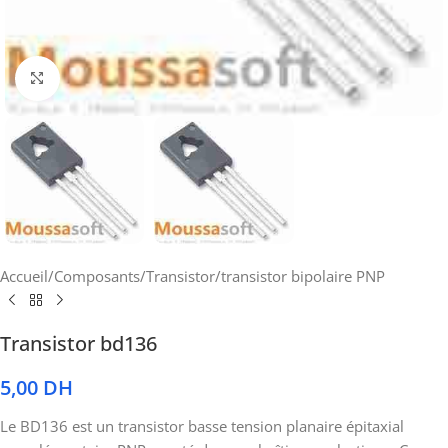
Cliquez pour agrandir
Accueil
/
Composants
/
Transistor
/
transistor bipolaire PNP
Transistor bd136
5,00
DH
Le BD136 est un transistor basse tension planaire épitaxial