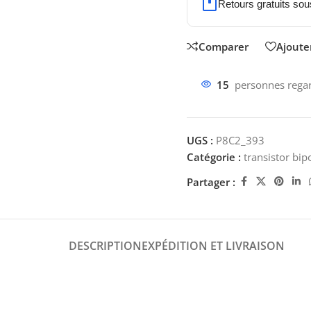
Retours gratuits sou
Comparer
Ajouter
15
personnes regar
UGS :
P8C2_393
Catégorie :
transistor bip
Partager :
DESCRIPTION
EXPÉDITION ET LIVRAISON