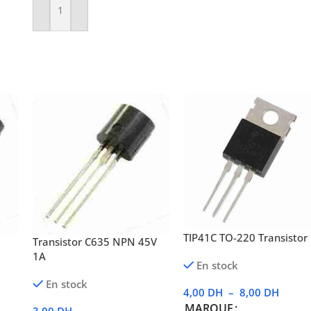
Ajouter Au Panier
TIP41C TO-220 Transistor
Transistor C635 NPN 45V
1A
En stock
En stock
4,00
DH
–
8,00
DH
MARQUE