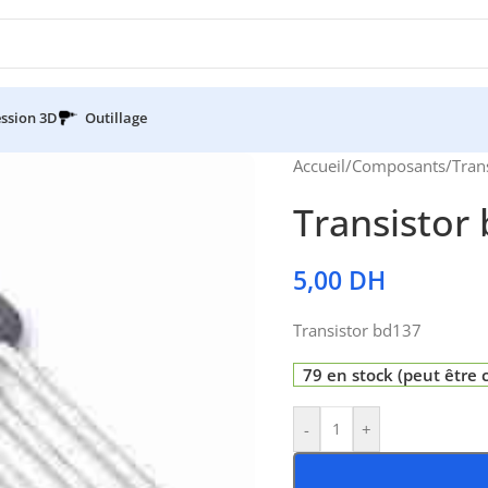
ssion 3D
Outillage
Accueil
/
Composants
/
Tran
Transistor
5,00
DH
Transistor bd137
79 en stock (peut êtr
-
+