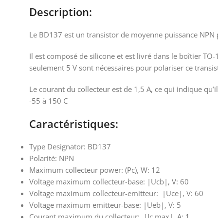
Description:
Le BD137 est un transistor de moyenne puissance NPN pr
Il est composé de silicone et est livré dans le boîtier T
seulement 5 V sont nécessaires pour polariser ce transist
Le courant du collecteur est de 1,5 A, ce qui indique qu’
-55 à 150 C
Caractéristiques:
Type Designator: BD137
Polarité: NPN
Maximum collecteur power: (Pc), W: 12
Voltage maximum collecteur-base: |Ucb|, V: 60
Voltage maximum collecteur-emitteur: |Uce|, V: 60
Voltage maximum emitteur-base: |Ueb|, V: 5
Courant maximum du collecteur: |Ic max|, A: 1