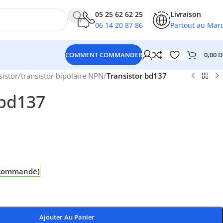
05 25 62 62 25
Livraison
06 14 20 87 86
Partout au Mar
0,00
D
COMMENT COMMANDER
sistor
/
transistor bipolaire NPN
/
Transistor bd137
 bd137
e commandé)
Ajouter Au Panier