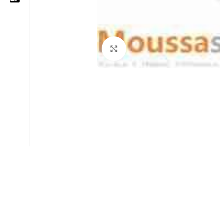
05 25 62 62 25
Cliquez pour agrandir
06 14 20 87 86
contact@moussasoft.com
moussasoft.diy
moussasoft