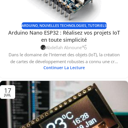
ARDUINO
,
NOUVELLES TECHNOLOGIES
,
TUTORIELS
Arduino Nano ESP32 : Réalisez vos projets IoT
en toute simplicité
Abdellah Abnoune
Dans le domaine de l'Internet des objets (IoT), la création
de cartes de développement robustes a connu une cr...
Continuer La Lecture
17
JUIL