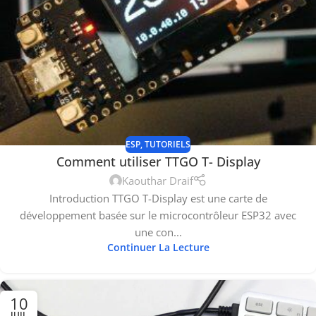
ESP
,
TUTORIELS
Comment utiliser TTGO T- Display
Kaouthar Draif
Introduction TTGO T-Display est une carte de
développement basée sur le microcontrôleur ESP32 avec
une con...
Continuer La Lecture
10
JUIL