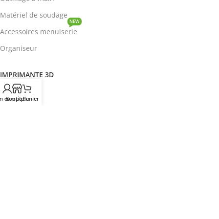
Matériel de soudage
NEW
Accessoires menuiserie
Organiseur
IMPRIMANTE 3D
ROBOTIQUE
n compte
Boutique
Panier
PROTOTYPAGE
COMPOSANT
HOT
CIRCUITS INTEGRES
ENERGIE
NEW
Disjoncteur
DEVENIR REVENDEUR