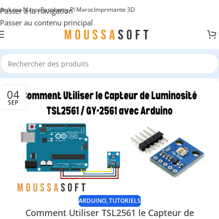
Arduino Maroc
Raspberry PI Maroc
Imprimante 3D
Passer à la navigation
Passer au contenu principal
04
SEP
ARDUINO
,
TUTORIELS
Comment Utiliser TSL2561 le Capteur de