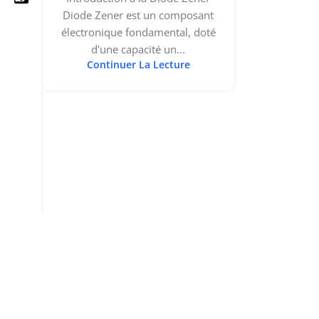
Diode Zener est un composant
électronique fondamental, doté
d'une capacité un...
Continuer La Lecture
05 25 62 62 25
06 14 20 87 86
contact@moussasoft.com
moussasoft.diy
moussasoft