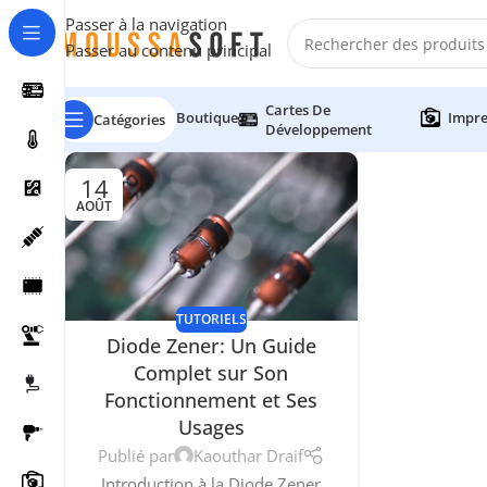
Passer à la navigation
Passer au contenu principal
Cartes De
Boutique
Impre
Catégories
Développement
14
AOÛT
TUTORIELS
Diode Zener: Un Guide
Complet sur Son
Fonctionnement et Ses
Usages
Publié par
Kaouthar Draif
Introduction à la Diode Zener