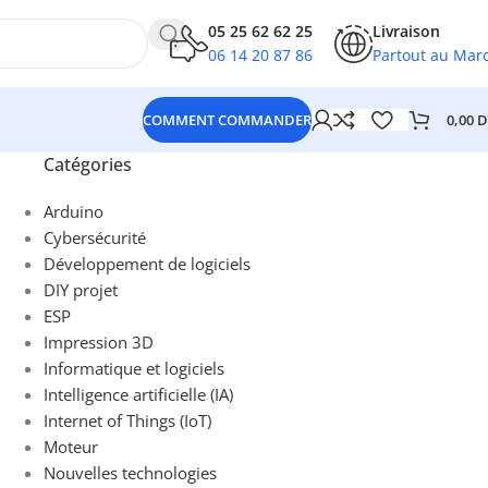
05 25 62 62 25
Livraison
06 14 20 87 86
Partout au Mar
0,00
D
COMMENT COMMANDER
Catégories
Arduino
Cybersécurité
Développement de logiciels
DIY projet
ESP
Impression 3D
Informatique et logiciels
Intelligence artificielle (IA)
Internet of Things (IoT)
Moteur
Nouvelles technologies