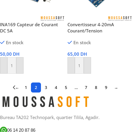
INA169 Capteur de Courant
Convertisseur 4-20mA
DC 5A
Courant/Tension
En stock
En stock
50,00
DH
65,00
DH
Ajouter Au Panier
Ajouter Au Panier
←
1
2
3
4
5
…
7
8
9
→
Bureau TA202 Technopark, quartier Tilila, Agadir.
06 14 20 87 86