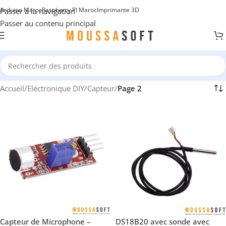
Arduino Maroc
Raspberry PI Maroc
Imprimante 3D
Passer à la navigation
Passer au contenu principal
Accueil
/
Eléctronique DIY
/
Capteur
/
Page 2
Capteur de Microphone –
DS18B20 avec sonde avec