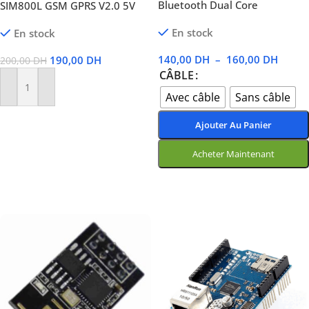
Bluetooth Dual Core
SIM800L GSM GPRS V2.0 5V
En stock
En stock
140,00
DH
–
160,00
DH
190,00
DH
200,00
DH
CÂBLE
Ajouter Au Panier
Avec câble
Sans câble
Ajouter Au Panier
Acheter Maintenant
Choix Des Options