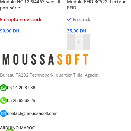
Module HC-12 SI4463 sans fil
Module RFID RC522, Lecteur
port série
RFID
En rupture de stock
En stock
90,00
DH
35,00
DH
Lire La Suite
Ajouter Au Panier
Bureau TA202 Technopark, quartier Tilila, Agadir.
06 14 20 87 86
05 25 62 62 25
contact@moussasoft.com
ARDUINO MAROC