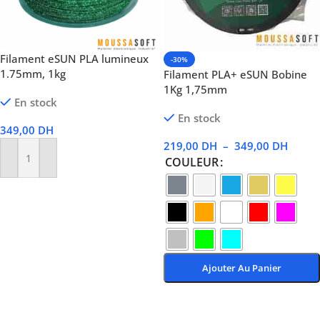
Filament eSUN PLA lumineux
-30%
1.75mm, 1kg
Filament PLA+ eSUN Bobine
1Kg 1,75mm
En stock
En stock
349,00
DH
219,00
DH
–
349,00
DH
COULEUR
Ajouter Au Panier
Ajouter Au Panier
Choix Des Options