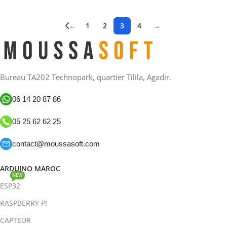
←
1
2
3
4
→
Bureau TA202 Technopark, quartier Tilila, Agadir.
06 14 20 87 86
05 25 62 62 25
contact@moussasoft.com
ARDUINO MAROC
NEW
ESP32
RASPBERRY PI
CAPTEUR