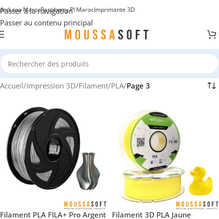
Arduino Maroc
Raspberry PI Maroc
Imprimante 3D
Passer à la navigation
Passer au contenu principal
Accueil
/
Impression 3D
/
Filament
/
PLA
/
Page 3
Filament PLA FILA+ Pro Argent
Filament 3D PLA Jaune