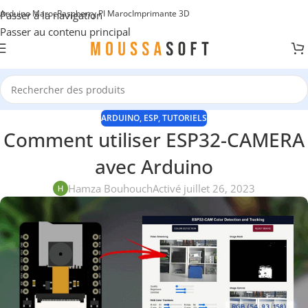
Arduino Maroc
Raspberry PI Maroc
Imprimante 3D
Passer à la navigation
Passer au contenu principal
ARDUINO
,
ESP
,
TUTORIELS
Comment utiliser ESP32-CAMERA
avec Arduino
Hamza Bouhouch
Activé juillet 26, 2023