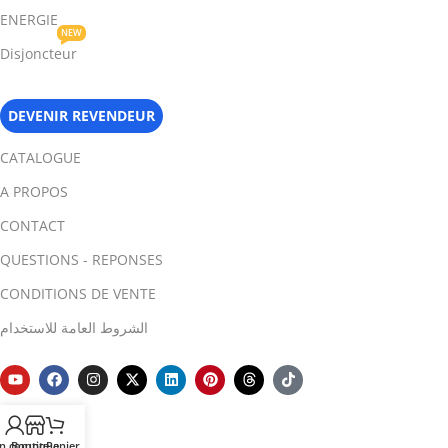
ENERGIE
NEW
Disjoncteur
DEVENIR REVENDEUR
CATALOGUE
A PROPOS
CONTACT
QUESTIONS - REPONSES
CONDITIONS DE VENTE
الشروط العامة للاستخدام
n compte
Boutique
Panier