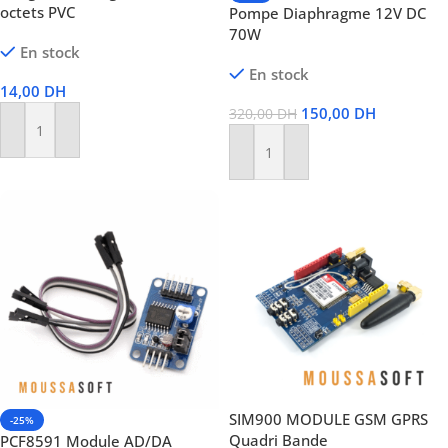
octets PVC
Pompe Diaphragme 12V DC
70W
En stock
En stock
14,00
DH
150,00
DH
320,00
DH
Ajouter Au Panier
Ajouter Au Panier
SIM900 MODULE GSM GPRS
-25%
Quadri Bande
PCF8591 Module AD/DA