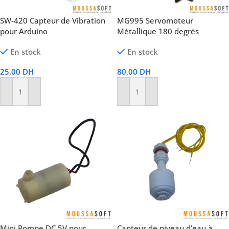
SW-420 Capteur de Vibration
MG995 Servomoteur
pour Arduino
Métallique 180 ​​degrés
En stock
En stock
25,00
DH
80,00
DH
Ajouter Au Panier
Ajouter Au Panier
Mini Pompe DC 5V pour
Capteur de niveau d’eau à