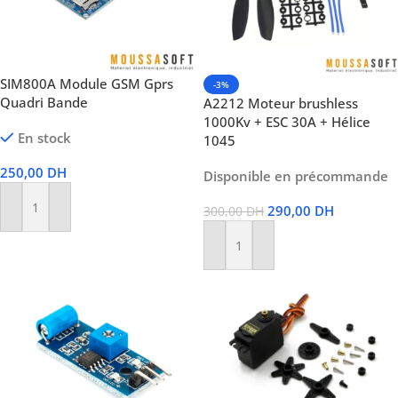
SIM800A Module GSM Gprs
-3%
Quadri Bande
A2212 Moteur brushless
1000Kv + ESC 30A + Hélice
En stock
1045
250,00
DH
Disponible en précommande
290,00
DH
300,00
DH
Ajouter Au Panier
Ajouter Au Panier