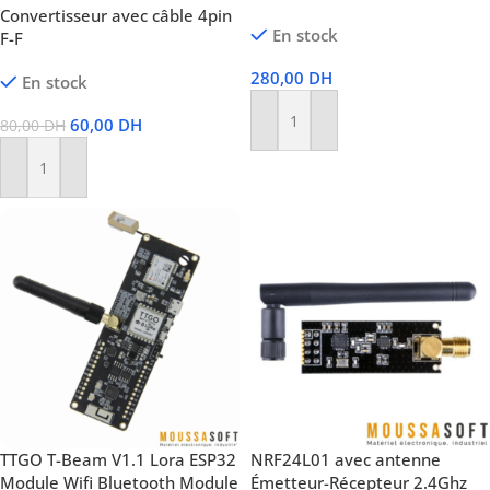
Convertisseur avec câble 4pin
En stock
F-F
280,00
DH
En stock
60,00
DH
80,00
DH
Ajouter Au Panier
Ajouter Au Panier
TTGO T-Beam V1.1 Lora ESP32
NRF24L01 avec antenne
Module Wifi Bluetooth Module
Émetteur-Récepteur 2.4Ghz