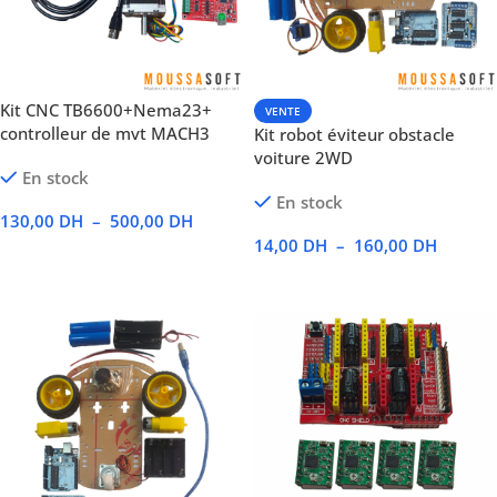
Kit CNC TB6600+Nema23+
VENTE
controlleur de mvt MACH3
Kit robot éviteur obstacle
voiture 2WD
En stock
En stock
130,00
DH
–
500,00
DH
14,00
DH
–
160,00
DH
Voir Les Produits
Voir Les Produits