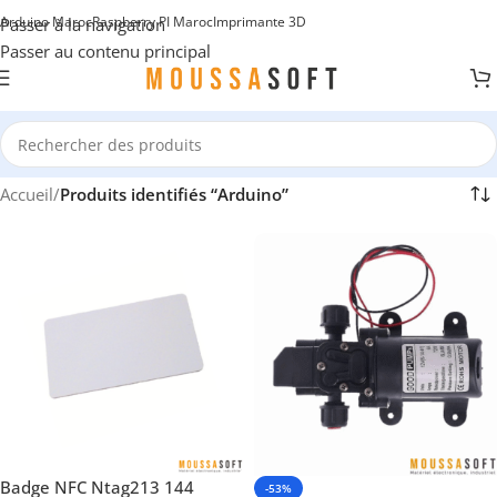
Arduino Maroc
Raspberry PI Maroc
Imprimante 3D
Passer à la navigation
Passer au contenu principal
Accueil
/
Produits identifiés “Arduino”
Badge NFC Ntag213 144
-53%