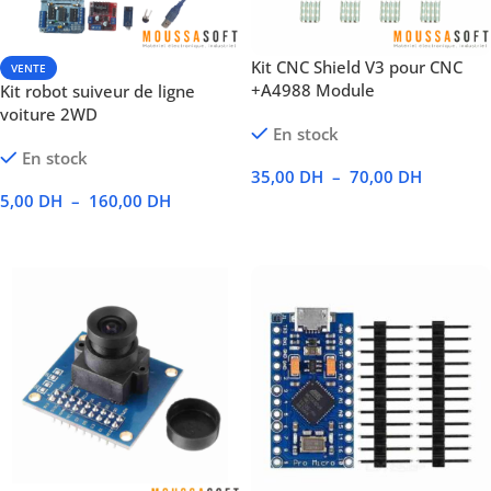
Kit CNC Shield V3 pour CNC
VENTE
+A4988 Module
Kit robot suiveur de ligne
voiture 2WD
En stock
En stock
35,00
DH
–
70,00
DH
5,00
DH
–
160,00
DH
Voir Les Produits
Voir Les Produits