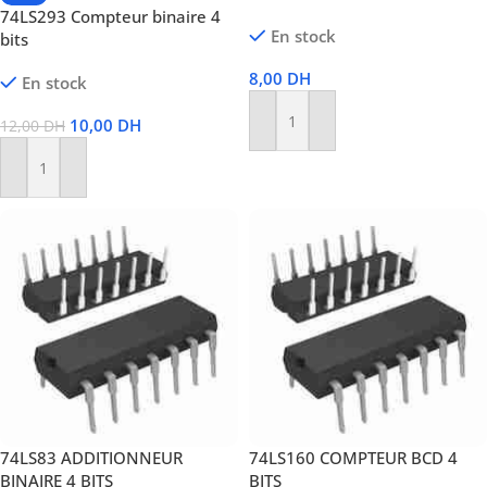
74LS293 Compteur binaire 4
En stock
bits
8,00
DH
En stock
10,00
DH
12,00
DH
Ajouter Au Panier
Ajouter Au Panier
74LS83 ADDITIONNEUR
74LS160 COMPTEUR BCD 4
BINAIRE 4 BITS
BITS