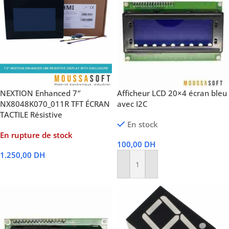
NEXTION Enhanced 7″
Afficheur LCD 20×4 écran bleu
NX8048K070_011R TFT ÉCRAN
avec I2C
TACTILE Résistive
En stock
En rupture de stock
100,00
DH
1.250,00
DH
Ajouter Au Panier
Lire La Suite