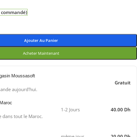
re commandé)
Ajouter Au Panier
Acheter Maintenant
gasin Moussasoft
Gratuit
ande aujourd'hui.
 Maroc
1-2 Jours
40.00 Dh
e dans tout le Maroc.
même jour
20.00 Dh