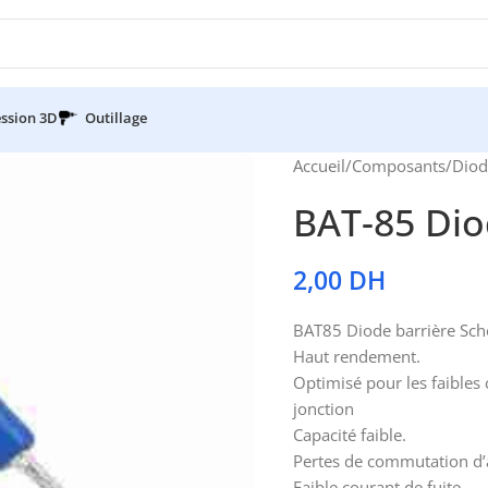
ssion 3D
Outillage
Accueil
/
Composants
/
Diod
BAT-85 Dio
2,00
DH
BAT85 Diode barrière Sc
Haut rendement.
Optimisé pour les faibles 
jonction
Capacité faible.
Pertes de commutation d’a
Faible courant de fuite.