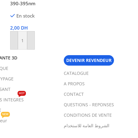
390-395nm
En stock
2,00
DH
Ajouter Au Panier
ANTE 3D
DEVENIR REVENDEUR
IQUE
CATALOGUE
YPAGE
A PROPOS
SANT
HOT
CONTACT
TS INTEGRES
QUESTIONS - REPONSES
E
NEW
CONDITIONS DE VENTE
teur
الشروط العامة للاستخدام