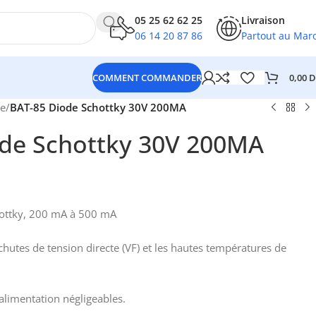
05 25 62 62 25
Livraison
06 14 20 87 86
Partout au Mar
0,00
D
COMMENT COMMANDER
e
/
BAT-85 Diode Schottky 30V 200MA
de Schottky 30V 200MA
hottky, 200 mA à 500 mA
chutes de tension directe (VF) et les hautes températures de
limentation négligeables.