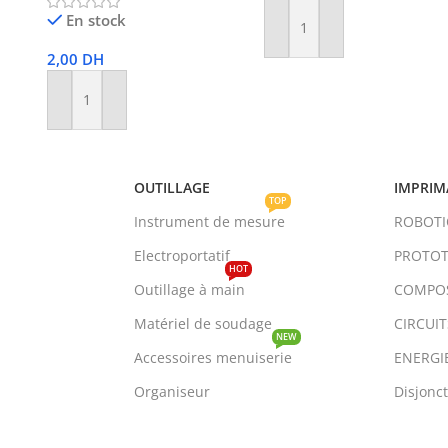
En stock
Ajouter Au Panier
2,00
DH
Ajouter Au Panier
OUTILLAGE
IMPRIM
TOP
Instrument de mesure
ROBOT
Electroportatif
PROTOT
HOT
Outillage à main
COMPO
Matériel de soudage
CIRCUI
NEW
Accessoires menuiserie
ENERGI
Organiseur
Disjonc