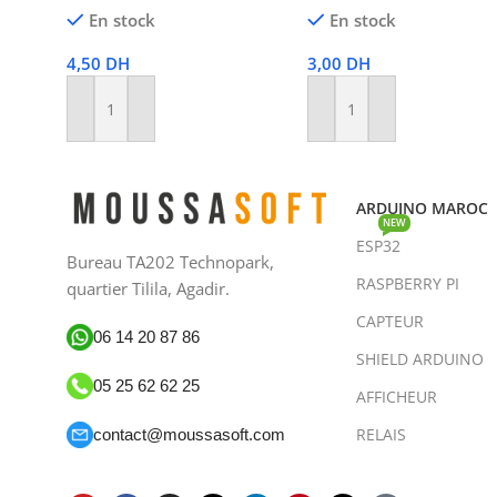
En stock
En stock
4,50
DH
3,00
DH
Ajouter Au Panier
Ajouter Au Panier
ARDUINO MAROC
NEW
ESP32
Bureau TA202 Technopark,
RASPBERRY PI
quartier Tilila, Agadir.
CAPTEUR
06 14 20 87 86
SHIELD ARDUINO
05 25 62 62 25
AFFICHEUR
RELAIS
contact@moussasoft.com