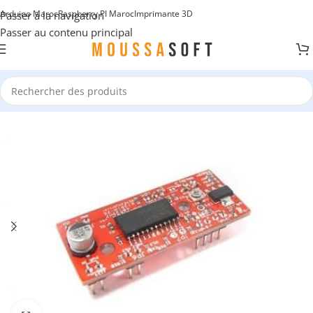
Arduino Maroc
Raspberry PI Maroc
Imprimante 3D
Passer à la navigation
Passer au contenu principal