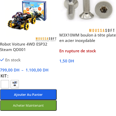
M3X10MM boulon à tête plate
en acier inoxydable
Robot Voiture 4WD ESP32
Steam QD001
En rupture de stock
En stock
1,50
DH
Lire La Suite
799,00
DH
–
1.100,00
DH
KIT
Ajouter Au Panier
Acheter Maintenant