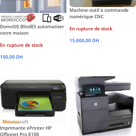
Machine-outil à commande
numérique CNC
DomoSIS BlindES automatiser
En rupture de stock
votre maison
15.000,00
DH
En rupture de stock
Lire La Suite
100,00
DH
Lire La Suite
Imprimante ePrinter HP
Officejet Pro 8100