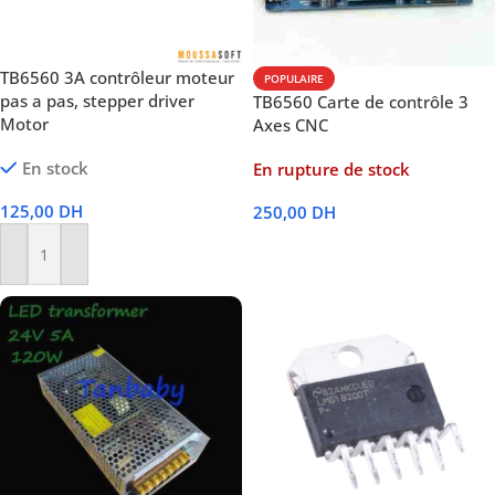
TB6560 3A contrôleur moteur
POPULAIRE
pas a pas, stepper driver
TB6560 Carte de contrôle 3
Motor
Axes CNC
En stock
En rupture de stock
125,00
DH
250,00
DH
Lire La Suite
Ajouter Au Panier