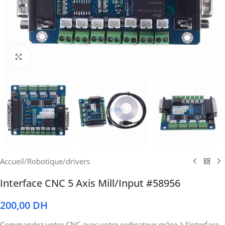
Cliquez pour agrandir
Accueil
/
Robotique
/
drivers
Interface CNC 5 Axis Mill/Input #58956
200,00
DH
Commandez votre CNC avec votre ordinateur grâce à l’interface