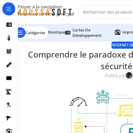
Passer à la navigation
Passer au contenu principal
Cartes De
Boutique
Impre
Catégories
Développement
INTERNET OF
Comprendre le paradoxe du
sécurité
Publié par