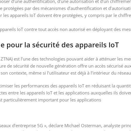
oser d’une authentification, d’une autorisation et d’un chiffreme
re protégées par des mécanismes d’authentification et d’autorisat
 les appareils IoT doivent être protégées, y compris par le chiff
ppareils IoT contre tout accès non autorisé en déployant des mes
e pour la sécurité des appareils IoT
 ZTNA) est l’une des technologies pouvant aider à atténuer les me
ture de sécurité de nouvelle génération offre un accès sécurisé aux
 son contexte, même si l’utilisateur est déjà à l’intérieur du réseau
imiser les performances des appareils IoT en réduisant la quantité
tes entre les appareils IoT et les applications auxquelles ils doiv
est particulièrement important pour les applications
éseaux d’entreprise 5G », déclare Michael Osterman, analyste prin