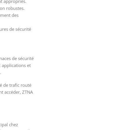
nt appropriés.
ion robustes.
rement des
ures de sécurité
naces de sécurité
 applications et
.
 de trafic routé
ent accéder, ZTNA
cipal chez