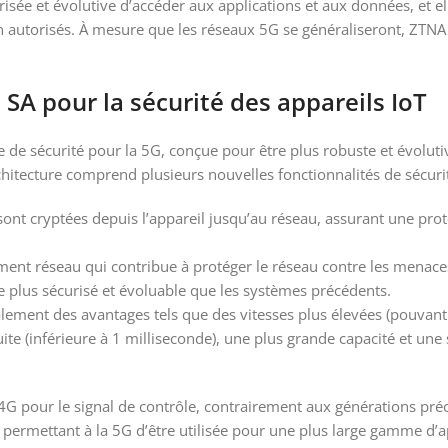
ée et évolutive d’accéder aux applications et aux données, et ell
n autorisés. À mesure que les réseaux 5G se généraliseront, ZTN
 SA pour la sécurité des appareils IoT
 de sécurité pour la 5G, conçue pour être plus robuste et évoluti
rchitecture comprend plusieurs nouvelles fonctionnalités de sécur
nt cryptées depuis l’appareil jusqu’au réseau, assurant une prot
ent réseau qui contribue à protéger le réseau contre les menace
 plus sécurisé et évoluable que les systèmes précédents.
alement des avantages tels que des vitesses plus élevées (pouvant
ite (inférieure à 1 milliseconde), une plus grande capacité et une 
G pour le signal de contrôle, contrairement aux générations pré
e, permettant à la 5G d’être utilisée pour une plus large gamme d’a