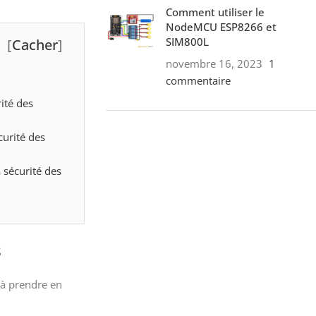
Comment utiliser le
NodeMCU ESP8266 et
SIM800L
[
Cacher
]
novembre 16, 2023
1
commentaire
ité des
curité des
ON SALE
 sécurité des
HP Envy 34
To Shop
s
 à prendre en