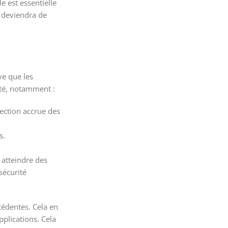
e est essentielle
A deviendra de
ve que les
ité, notamment :
ection accrue des
s.
 atteindre des
sécurité
cédentes. Cela en
pplications. Cela