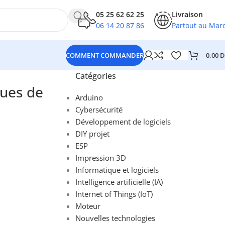
05 25 62 62 25
Livraison
06 14 20 87 86
Partout au Mar
0,00
D
COMMENT COMMANDER
Catégories
ques de
Arduino
Cybersécurité
Développement de logiciels
DIY projet
ESP
Impression 3D
Informatique et logiciels
Intelligence artificielle (IA)
Internet of Things (IoT)
Moteur
Nouvelles technologies