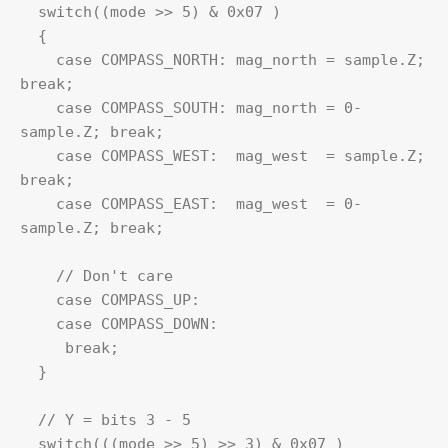
  switch((mode >> 5) & 0x07 )

  {

    case COMPASS_NORTH: mag_north = sample.Z; 
break;

    case COMPASS_SOUTH: mag_north = 0-
sample.Z; break;

    case COMPASS_WEST:  mag_west  = sample.Z; 
break;

    case COMPASS_EAST:  mag_west  = 0-
sample.Z; break;

    // Don't care

    case COMPASS_UP:

    case COMPASS_DOWN:

     break;

  }

  // Y = bits 3 - 5

  switch(((mode >> 5) >> 3) & 0x07 )
