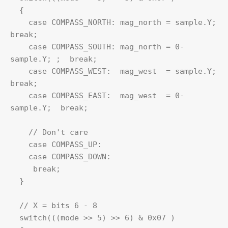
  {

    case COMPASS_NORTH: mag_north = sample.Y;  
break;

    case COMPASS_SOUTH: mag_north = 0-
sample.Y; ;  break;

    case COMPASS_WEST:  mag_west  = sample.Y;  
break;

    case COMPASS_EAST:  mag_west  = 0-
sample.Y;  break;

    // Don't care

    case COMPASS_UP:

    case COMPASS_DOWN:

     break;

  }

  // X = bits 6 - 8

  switch(((mode >> 5) >> 6) & 0x07 )
