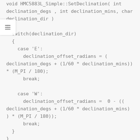
void HMC5883L_Simple::SetDeclination( int 
declination_degs , int declination_mins, char 
declination_dir )

{    

  switch(declination_dir)

  {

    case 'E': 

      declination_offset_radians = ( 
declination_degs + (1/60 * declination_mins)) 
* (M_PI / 180);

      break;

    case 'W':

      declination_offset_radians =  0 - (( 
declination_degs + (1/60 * declination_mins) 
) * (M_PI / 180));

      break;

  } 

}
