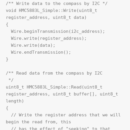
/** Write data to the compass by I2C */

void HMC5883L_Simple::Write(uint8_t 
register_address, uint8_t data)

{

  Wire.beginTransmission(i2c_address);

  Wire.write(register_address);

  Wire.write(data);

  Wire.endTransmission();

}

/** Read data from the compass by I2C  

 */

uint8_t HMC5883L_Simple::Read(uint8_t 
register_address, uint8_t buffer[], uint8_t 
length)

{

  // Write the register address that we will 
begin the read from, this

  // has the effect of "seeking" to that 