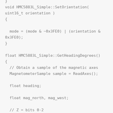
}

void HMC5883L_Simple::SetOrientation( 
uint16_t orientation )

{

  mode = (mode & ~0x3FE0) | (orientation & 
0x3FE0);    

}

float HMC5883L_Simple::GetHeadingDegrees()

{     

  // Obtain a sample of the magnetic axes

  MagnetometerSample sample = ReadAxes();

  float heading;    

  float mag_north, mag_west;

  // Z = bits 0-2
