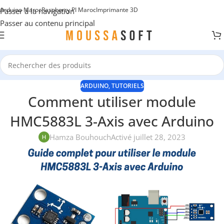
Arduino Maroc
Raspberry PI Maroc
Imprimante 3D
Passer à la navigation
Passer au contenu principal
ARDUINO
,
TUTORIELS
Comment utiliser module
HMC5883L 3-Axis avec Arduino
Hamza Bouhouch
Activé juillet 28, 2023