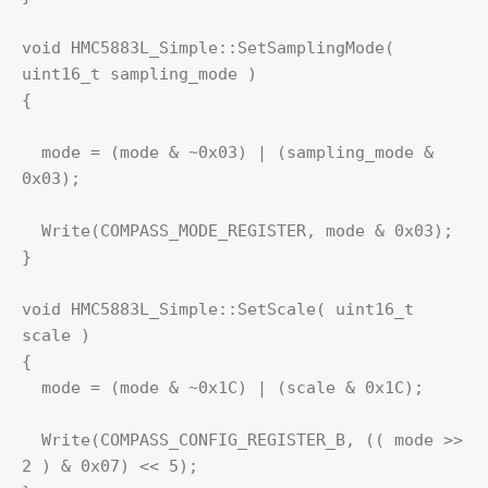
void HMC5883L_Simple::SetSamplingMode( 
uint16_t sampling_mode )

{  

  mode = (mode & ~0x03) | (sampling_mode & 
0x03);

  Write(COMPASS_MODE_REGISTER, mode & 0x03);  

}

void HMC5883L_Simple::SetScale( uint16_t 
scale )

{  

  mode = (mode & ~0x1C) | (scale & 0x1C);

  Write(COMPASS_CONFIG_REGISTER_B, (( mode >> 
2 ) & 0x07) << 5);
