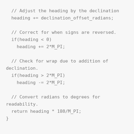
  // Adjust the heading by the declination

  heading += declination_offset_radians;

  // Correct for when signs are reversed.

  if(heading < 0)

    heading += 2*M_PI;

  // Check for wrap due to addition of 
declination.

  if(heading > 2*M_PI)

    heading -= 2*M_PI;

  // Convert radians to degrees for 
readability.

  return heading * 180/M_PI; 

}
