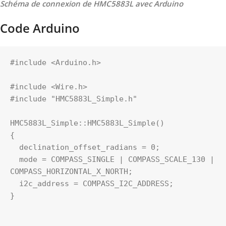
Schéma de connexion de HMC5883L avec Arduino
Code Arduino
#include <Arduino.h>

#include <Wire.h>

#include "HMC5883L_Simple.h"

HMC5883L_Simple::HMC5883L_Simple()

{

  declination_offset_radians = 0;

  mode = COMPASS_SINGLE | COMPASS_SCALE_130 | 
COMPASS_HORIZONTAL_X_NORTH;  

  i2c_address = COMPASS_I2C_ADDRESS;  

}
