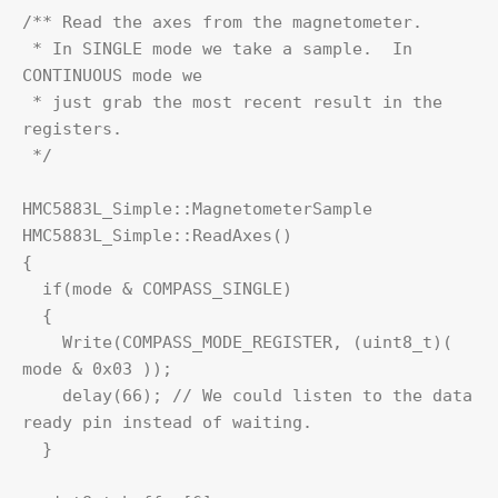
/** Read the axes from the magnetometer.

 * In SINGLE mode we take a sample.  In 
CONTINUOUS mode we 

 * just grab the most recent result in the 
registers.

 */

HMC5883L_Simple::MagnetometerSample 
HMC5883L_Simple::ReadAxes()

{

  if(mode & COMPASS_SINGLE) 

  {    

    Write(COMPASS_MODE_REGISTER, (uint8_t)( 
mode & 0x03 ));  

    delay(66); // We could listen to the data 
ready pin instead of waiting.

  }
