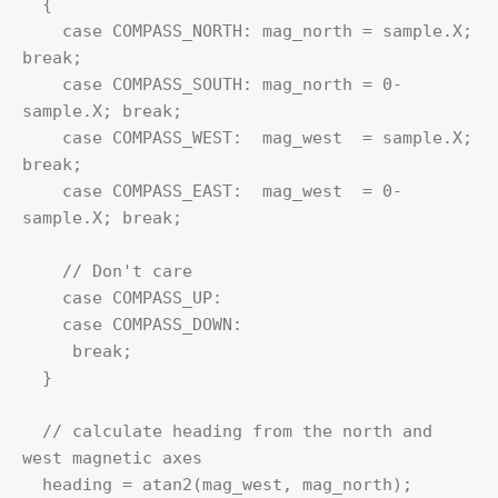
  {

    case COMPASS_NORTH: mag_north = sample.X; 
break;

    case COMPASS_SOUTH: mag_north = 0-
sample.X; break;

    case COMPASS_WEST:  mag_west  = sample.X; 
break;

    case COMPASS_EAST:  mag_west  = 0-
sample.X; break;

    // Don't care

    case COMPASS_UP:

    case COMPASS_DOWN:

     break;

  }

  // calculate heading from the north and 
west magnetic axes

  heading = atan2(mag_west, mag_north);
