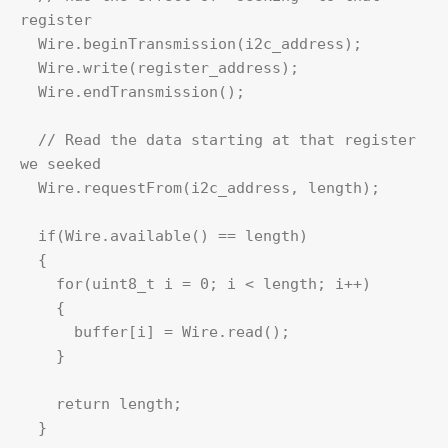
register

  Wire.beginTransmission(i2c_address);

  Wire.write(register_address);

  Wire.endTransmission();

  // Read the data starting at that register 
we seeked

  Wire.requestFrom(i2c_address, length);

  if(Wire.available() == length)

  {

    for(uint8_t i = 0; i < length; i++)

    {

      buffer[i] = Wire.read();

    }

    return length;

  }
