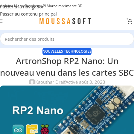
Arduino Maroc
Raspberry PI Maroc
Imprimante 3D
Passer à la navigation
Passer au contenu principal
NOUVELLES TECHNOLOGIES
ArtronShop RP2 Nano: Un
nouveau venu dans les cartes SBC
Kaouthar Draif
Activé août 3, 2023