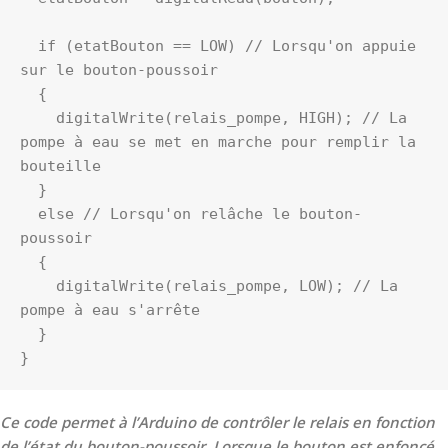
  if (etatBouton == LOW) // Lorsqu'on appuie 
sur le bouton-poussoir

  {

    digitalWrite(relais_pompe, HIGH); // La 
pompe à eau se met en marche pour remplir la 
bouteille

  }

  else // Lorsqu'on relâche le bouton-
poussoir

  {

    digitalWrite(relais_pompe, LOW); // La 
pompe à eau s'arrête

  }

}
Ce code permet à l’Arduino de contrôler le relais en fonction
de l’état du bouton-poussoir. Lorsque le bouton est enfoncé,