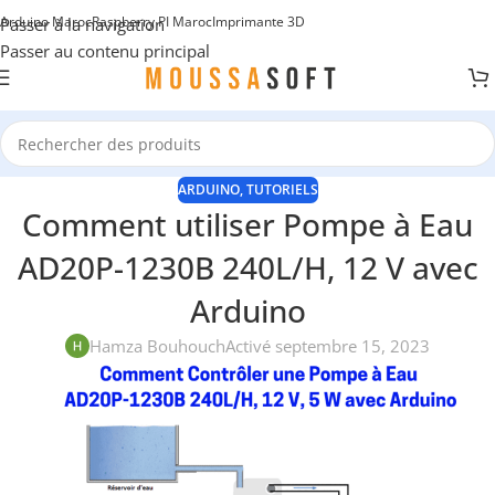
Arduino Maroc
Raspberry PI Maroc
Imprimante 3D
Passer à la navigation
Passer au contenu principal
ARDUINO
,
TUTORIELS
Comment utiliser Pompe à Eau
AD20P-1230B 240L/H, 12 V avec
Arduino
Hamza Bouhouch
Activé septembre 15, 2023