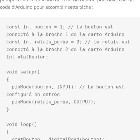
code d’Arduino pour accomplir cette tâche :
const int bouton = 1; // Le bouton est 
connecté à la broche 1 de la carte Arduino

const int relais_pompe = 2; // Le relais est 
connecté à la broche 2 de la carte Arduino

int etatBouton;

void setup()

{

  pinMode(bouton, INPUT); // Le bouton est 
configuré en entrée

  pinMode(relais_pompe, OUTPUT);

}

void loop()

{

  etatBouton = digitalRead(bouton);
